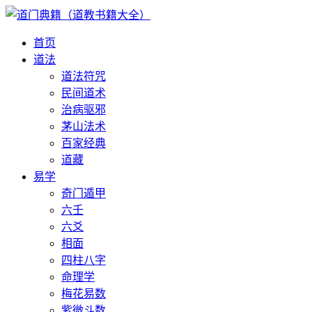
首页
道法
道法符咒
民间道术
治病驱邪
茅山法术
百家经典
道藏
易学
奇门遁甲
六壬
六爻
相面
四柱八字
命理学
梅花易数
紫微斗数