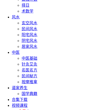
择日
术数学
风水
玄空风水
民间风水
阳宅风水
阴宅风水
居家风水
中医
中医基础
针灸艾灸
名医名方
民间秘方
按摩推拿
道家养生
国学典籍
合集下载
视频课程