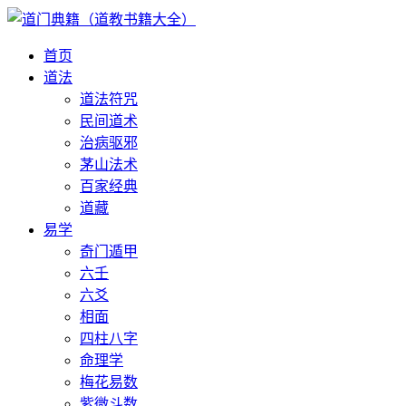
首页
道法
道法符咒
民间道术
治病驱邪
茅山法术
百家经典
道藏
易学
奇门遁甲
六壬
六爻
相面
四柱八字
命理学
梅花易数
紫微斗数