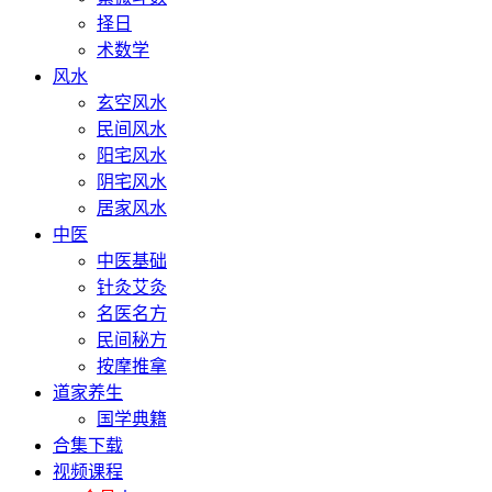
择日
术数学
风水
玄空风水
民间风水
阳宅风水
阴宅风水
居家风水
中医
中医基础
针灸艾灸
名医名方
民间秘方
按摩推拿
道家养生
国学典籍
合集下载
视频课程