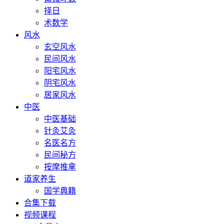
择日
术数学
风水
玄空风水
民间风水
阳宅风水
阴宅风水
居家风水
中医
中医基础
针灸艾灸
名医名方
民间秘方
按摩推拿
道家养生
国学典籍
合集下载
视频课程