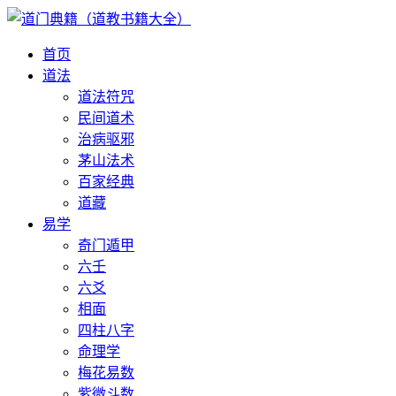
首页
道法
道法符咒
民间道术
治病驱邪
茅山法术
百家经典
道藏
易学
奇门遁甲
六壬
六爻
相面
四柱八字
命理学
梅花易数
紫微斗数