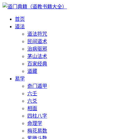
首页
道法
道法符咒
民间道术
治病驱邪
茅山法术
百家经典
道藏
易学
奇门遁甲
六壬
六爻
相面
四柱八字
命理学
梅花易数
紫微斗数