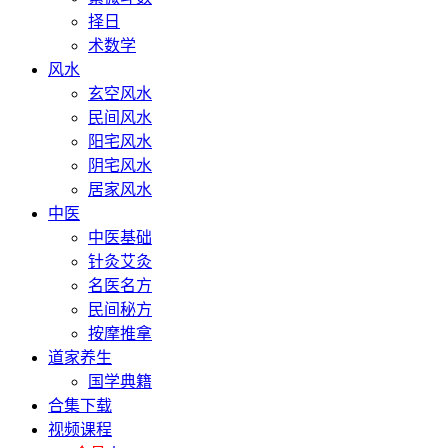
择日
术数学
风水
玄空风水
民间风水
阳宅风水
阴宅风水
居家风水
中医
中医基础
针灸艾灸
名医名方
民间秘方
按摩推拿
道家养生
国学典籍
合集下载
视频课程