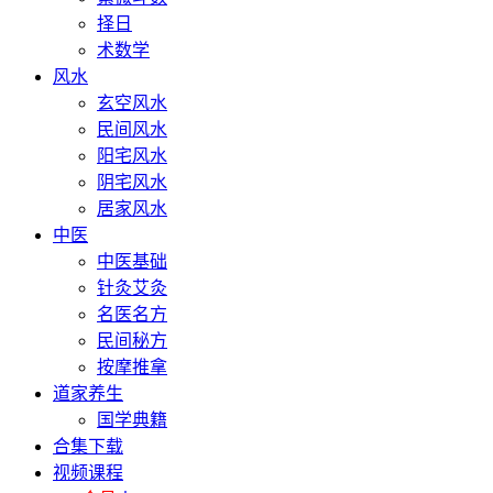
择日
术数学
风水
玄空风水
民间风水
阳宅风水
阴宅风水
居家风水
中医
中医基础
针灸艾灸
名医名方
民间秘方
按摩推拿
道家养生
国学典籍
合集下载
视频课程