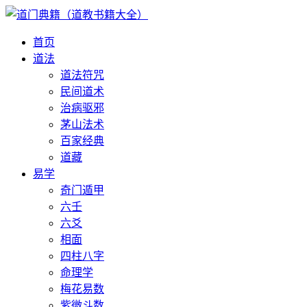
首页
道法
道法符咒
民间道术
治病驱邪
茅山法术
百家经典
道藏
易学
奇门遁甲
六壬
六爻
相面
四柱八字
命理学
梅花易数
紫微斗数